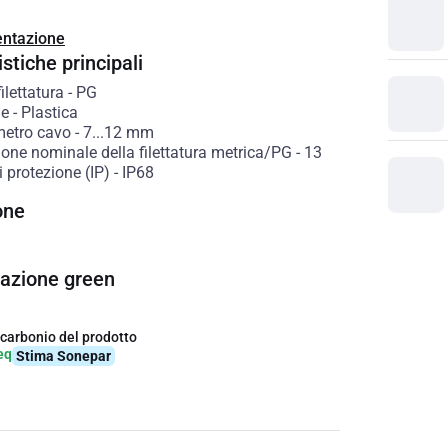
ntazione
stiche principali
filettatura
-
PG
le
-
Plastica
metro cavo
-
7...12
mm
one nominale della filettatura metrica/PG
-
13
 protezione (IP)
-
IP68
one
cazione green
 carbonio del prodotto
eq
Stima Sonepar