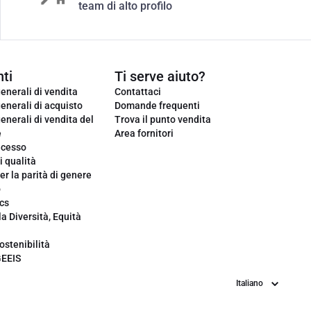
team di alto profilo
ti
Ti serve aiuto?
enerali di vendita
Contattaci
enerali di acquisto
Domande frequenti
enerali di vendita del
Trova il punto vendita
e
Area fornitori
ecesso
i qualità
er la parità di genere
o
cs
la Diversità, Equità
ostenibilità
GEEIS
Lingua