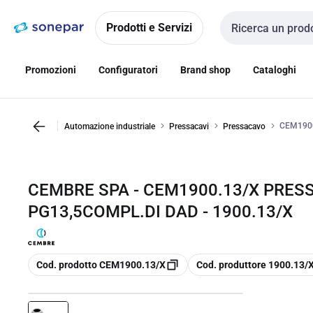
Vai alla
Vai
navigazione
alla
Prodotti e Servizi
Cerca input
pagina
Promozioni
Configuratori
Brand shop
Cataloghi
CEM1900
Automazione industriale
Pressacavi
Pressacavo
CEMBRE SPA - CEM1900.13/X PRESS
PG13,5COMPL.DI DAD - 1900.13/X
copia
copia
Cod. prodotto CEM1900.13/X
Cod. produttore 1900.13/