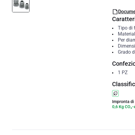
Docume
Caratteri
Tipo di 
Materia
Per dia
Dimensi
Grado di
Confezi
1
PZ
Classifi
Impronta di
0,6 Kg CO₂-