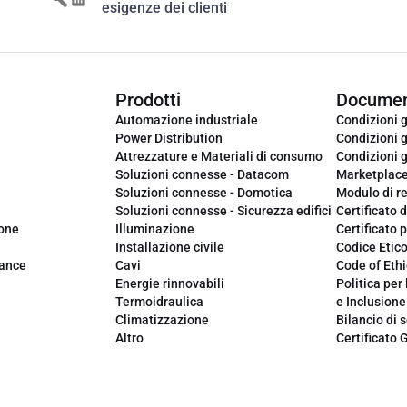
esigenze dei clienti
Prodotti
Documen
Automazione industriale
Condizioni g
Power Distribution
Condizioni g
Attrezzature e Materiali di consumo
Condizioni g
Soluzioni connesse - Datacom
Marketplac
Soluzioni connesse - Domotica
Modulo di r
Soluzioni connesse - Sicurezza edifici
Certificato d
ione
Illuminazione
Certificato p
Installazione civile
Codice Etic
iance
Cavi
Code of Ethi
Energie rinnovabili
Politica per 
Termoidraulica
e Inclusione
Climatizzazione
Bilancio di s
Altro
Certificato 