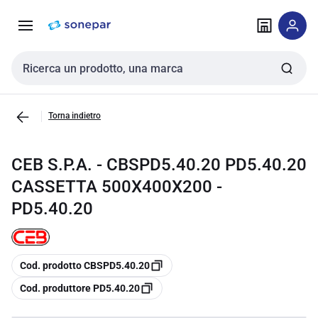
Vai alla
Vai
navigazione
alla
pagina
Cerca input
Torna indietro
CEB S.P.A. - CBSPD5.40.20 PD5.40.20
CASSETTA 500X400X200 -
PD5.40.20
copia
Cod. prodotto CBSPD5.40.20
copia
Cod. produttore PD5.40.20