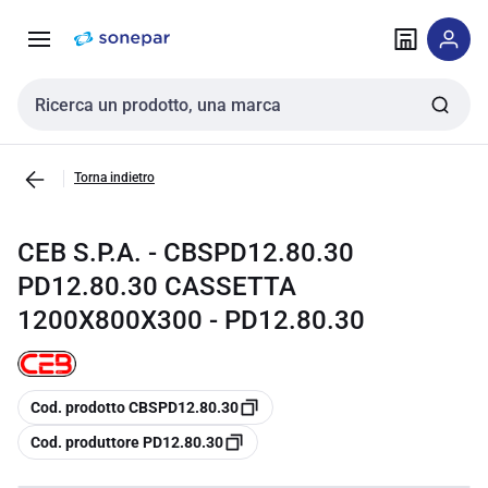
Vai alla
Vai
navigazione
alla
pagina
Cerca input
Torna indietro
CEB S.P.A. - CBSPD12.80.30
PD12.80.30 CASSETTA
1200X800X300 - PD12.80.30
copia
Cod. prodotto CBSPD12.80.30
copia
Cod. produttore PD12.80.30