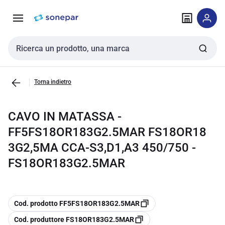
Vai alla
Vai
navigazione
alla
pagina
Cerca input
Torna indietro
CAVO IN MATASSA -
FF5FS18OR183G2.5MAR FS18OR18
3G2,5MA CCA-S3,D1,A3 450/750 -
FS18OR183G2.5MAR
copia
Cod. prodotto FF5FS18OR183G2.5MAR
copia
Cod. produttore FS18OR183G2.5MAR