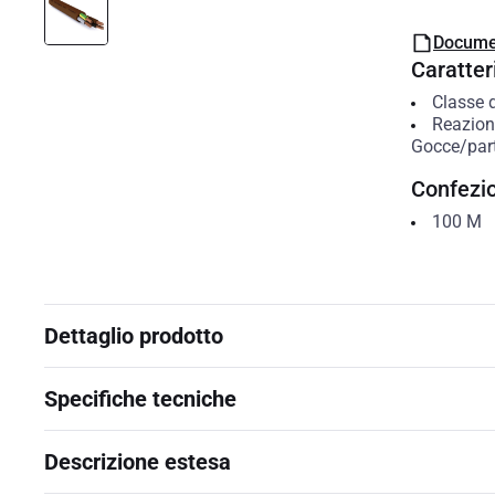
Docume
Caratteri
Classe 
Reazion
Gocce/part
Confezi
100
M
Dettaglio prodotto
Specifiche tecniche
Descrizione estesa