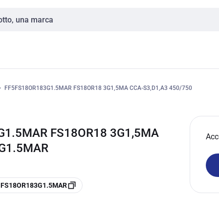
FF5FS18OR183G1.5MAR FS18OR18 3G1,5MA CCA-S3,D1,A3 450/750
G1.5MAR FS18OR18 3G1,5MA
Acc
3G1.5MAR
re FS18OR183G1.5MAR