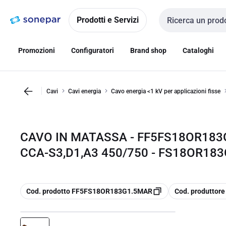
Vai alla
Vai
navigazione
alla
Prodotti e Servizi
Cerca input
pagina
Promozioni
Configuratori
Brand shop
Cataloghi
Cavi
Cavi energia
Cavo energia <1 kV per applicazioni fisse
CAVO IN MATASSA - FF5FS18OR183
CCA-S3,D1,A3 450/750 - FS18OR18
copia
copia
Cod. prodotto FF5FS18OR183G1.5MAR
Cod. produtto