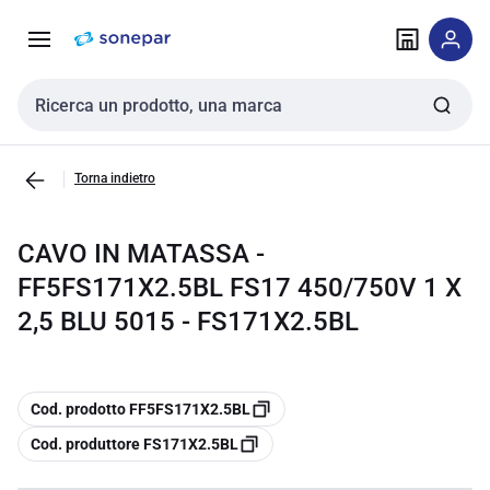
Vai alla
Vai
navigazione
alla
pagina
Cerca input
Torna indietro
CAVO IN MATASSA -
FF5FS171X2.5BL FS17 450/750V 1 X
2,5 BLU 5015 - FS171X2.5BL
copia
Cod. prodotto FF5FS171X2.5BL
copia
Cod. produttore FS171X2.5BL