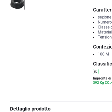
Caratteri
sezione
Numero d
Classe 
Material
Tension
Confezi
100
M
Classifi
Impronta di
392 Kg CO₂
Dettaglio prodotto