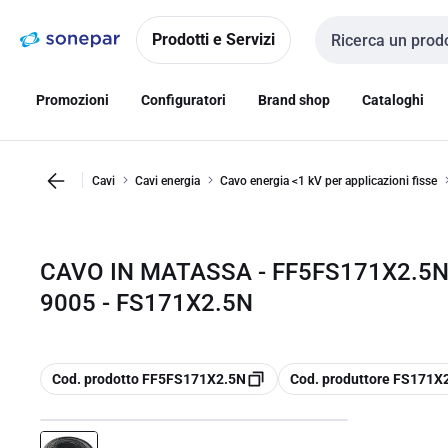
Vai alla
Vai
navigazione
alla
Prodotti e Servizi
Cerca input
pagina
Promozioni
Configuratori
Brand shop
Cataloghi
Cavi
Cavi energia
Cavo energia <1 kV per applicazioni fisse
CAVO IN MATASSA - FF5FS171X2.5N 
9005 - FS171X2.5N
copia
copia
Cod. prodotto FF5FS171X2.5N
Cod. produttore FS171X