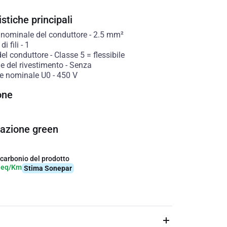
stiche principali
 nominale del conduttore
-
2.5
mm²
i fili
-
1
del conduttore
-
Classe 5 = flessibile
e del rivestimento
-
Senza
e nominale U0
-
450
V
one
cazione green
 carbonio del prodotto
-eq/Km
Stima Sonepar