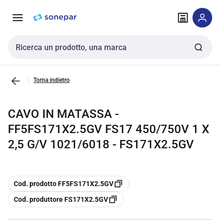
Vai alla
Vai
navigazione
alla
pagina
Cerca input
Torna indietro
CAVO IN MATASSA -
FF5FS171X2.5GV FS17 450/750V 1 X
2,5 G/V 1021/6018 - FS171X2.5GV
copia
Cod. prodotto FF5FS171X2.5GV
copia
Cod. produttore FS171X2.5GV