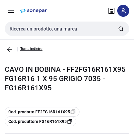
Vai alla
Vai
navigazione
alla
pagina
Cerca input
Torna indietro
CAVO IN BOBINA - FF2FG16R161X95
FG16R16 1 X 95 GRIGIO 7035 -
FG16R161X95
copia
Cod. prodotto FF2FG16R161X95
copia
Cod. produttore FG16R161X95