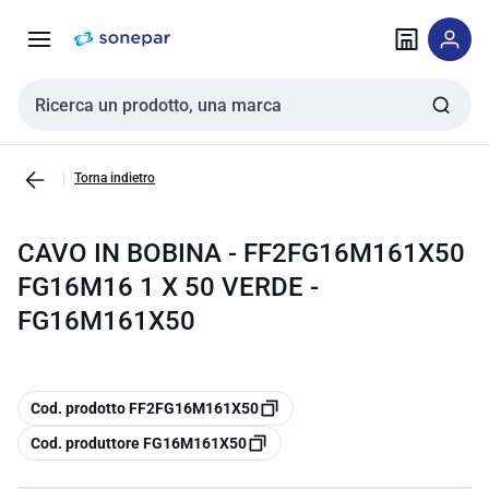
Vai alla
Vai
navigazione
alla
pagina
Cerca input
Torna indietro
CAVO IN BOBINA - FF2FG16M161X50
FG16M16 1 X 50 VERDE -
FG16M161X50
copia
Cod. prodotto FF2FG16M161X50
copia
Cod. produttore FG16M161X50