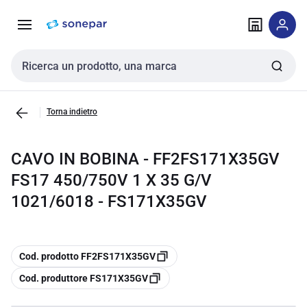
Vai alla
Vai
navigazione
alla
pagina
Cerca input
Torna indietro
CAVO IN BOBINA - FF2FS171X35GV
FS17 450/750V 1 X 35 G/V
1021/6018 - FS171X35GV
copia
Cod. prodotto FF2FS171X35GV
copia
Cod. produttore FS171X35GV