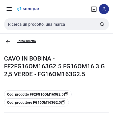
Vai alla
Vai
navigazione
alla
pagina
Cerca input
Torna indietro
CAVO IN BOBINA -
FF2FG16OM163G2.5 FG16OM16 3 G
2,5 VERDE - FG16OM163G2.5
copia
Cod. prodotto FF2FG16OM163G2.5
copia
Cod. produttore FG16OM163G2.5