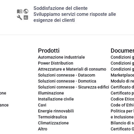
Soddisfazione del cliente
Sviluppiamo servizi come risposte alle
esigenze dei clienti
Prodotti
Documen
Automazione industriale
Condizioni g
Power Distribution
Condizioni g
Attrezzature e Materiali di consumo
Condizioni g
Soluzioni connesse - Datacom
Marketplac
Soluzioni connesse - Domotica
Modulo di r
Soluzioni connesse - Sicurezza edifici
Certificato d
ione
Illuminazione
Certificato p
Installazione civile
Codice Etic
iance
Cavi
Code of Ethi
Energie rinnovabili
Politica per 
Termoidraulica
e Inclusione
Climatizzazione
Bilancio di s
Altro
Certificato 