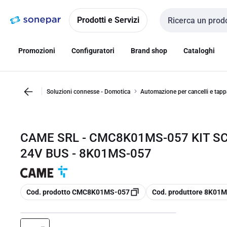
Vai alla
Vai
navigazione
alla
Prodotti e Servizi
Cerca input
pagina
Promozioni
Configuratori
Brand shop
Cataloghi
Soluzioni connesse - Domotica
Automazione per cancelli e tapp
CAME SRL - CMC8K01MS-057 KIT S
24V BUS - 8K01MS-057
copia
copia
Cod. prodotto CMC8K01MS-057
Cod. produttore 8K01