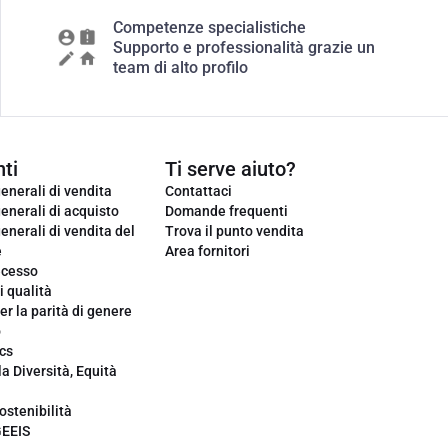
Competenze specialistiche
Supporto e professionalità grazie un
team di alto profilo
ti
Ti serve aiuto?
enerali di vendita
Contattaci
enerali di acquisto
Domande frequenti
enerali di vendita del
Trova il punto vendita
e
Area fornitori
ecesso
i qualità
er la parità di genere
o
cs
la Diversità, Equità
ostenibilità
GEEIS