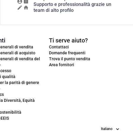
Supporto e professionalità grazie un
team di alto profilo
ti
Ti serve aiuto?
enerali di vendita
Contattaci
enerali di acquisto
Domande frequenti
enerali di vendita del
Trova il punto vendita
e
Area fornitori
ecesso
i qualità
er la parità di genere
o
cs
la Diversità, Equità
ostenibilità
GEEIS
Lingua