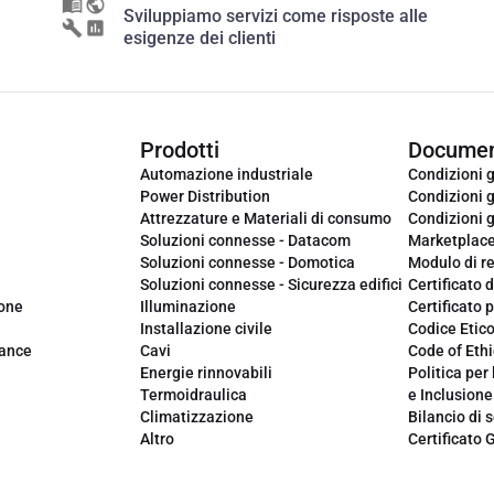
Sviluppiamo servizi come risposte alle
esigenze dei clienti
Prodotti
Documen
Automazione industriale
Condizioni g
Power Distribution
Condizioni g
Attrezzature e Materiali di consumo
Condizioni g
Soluzioni connesse - Datacom
Marketplac
Soluzioni connesse - Domotica
Modulo di r
Soluzioni connesse - Sicurezza edifici
Certificato d
ione
Illuminazione
Certificato p
Installazione civile
Codice Etic
iance
Cavi
Code of Ethi
Energie rinnovabili
Politica per 
Termoidraulica
e Inclusione
Climatizzazione
Bilancio di s
Altro
Certificato 