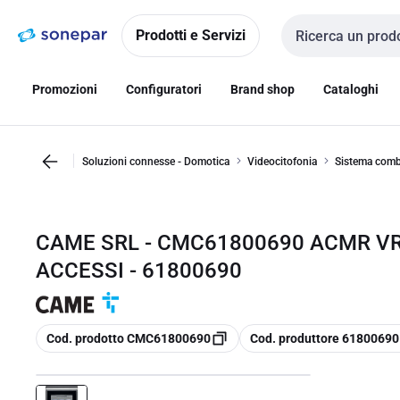
Vai alla
Vai
navigazione
alla
Prodotti e Servizi
Cerca input
pagina
Promozioni
Configuratori
Brand shop
Cataloghi
Soluzioni connesse - Domotica
Videocitofonia
Sistema combi
CAME SRL - CMC61800690 ACMR V
ACCESSI - 61800690
copia
copia
Cod. prodotto CMC61800690
Cod. produttore 61800690