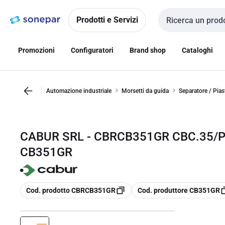
Vai alla
Vai
navigazione
alla
Prodotti e Servizi
Cerca input
pagina
Promozioni
Configuratori
Brand shop
Cataloghi
Automazione industriale
Morsetti da guida
Separatore / Pias
CABUR SRL - CBRCB351GR CBC.35/P
CB351GR
copia
copia
Cod. prodotto CBRCB351GR
Cod. produttore CB351GR