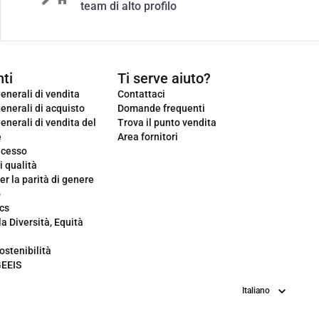
team di alto profilo
ti
Ti serve aiuto?
enerali di vendita
Contattaci
enerali di acquisto
Domande frequenti
enerali di vendita del
Trova il punto vendita
e
Area fornitori
ecesso
i qualità
er la parità di genere
o
cs
la Diversità, Equità
ostenibilità
GEEIS
Lingua