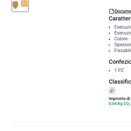
Docume
Caratteri
Esecuzi
Esecuzi
Colore
-
Spessor
Fissabil
Confezi
1
PZ
Classifi
Impronta di
0,04 Kg CO₂