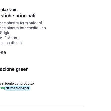
ntazione
stiche principali
one piastra terminale
-
sì
one piastra intermedia
-
no
Grigio
e
-
1.5
mm
e a scatto
-
sì
one
cazione green
 carbonio del prodotto
-eq
Stima Sonepar