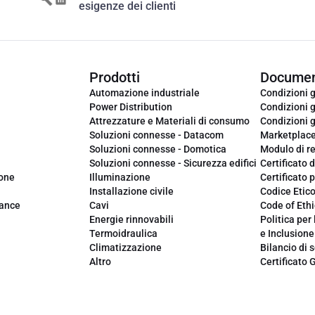
esigenze dei clienti
Prodotti
Documen
Automazione industriale
Condizioni g
Power Distribution
Condizioni g
Attrezzature e Materiali di consumo
Condizioni g
Soluzioni connesse - Datacom
Marketplac
Soluzioni connesse - Domotica
Modulo di r
Soluzioni connesse - Sicurezza edifici
Certificato d
ione
Illuminazione
Certificato p
Installazione civile
Codice Etic
iance
Cavi
Code of Ethi
Energie rinnovabili
Politica per 
Termoidraulica
e Inclusione
Climatizzazione
Bilancio di s
Altro
Certificato 