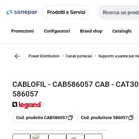
Vai alla
Vai
navigazione
alla
Prodotti e Servizi
Cerca input
pagina
Promozioni
Configuratori
Brand shop
Cataloghi
Power Distribution
Canali portacavi
Supporto a parete per m
CABLOFIL - CAB586057 CAB - CAT3
586057
copia
copia
Cod. prodotto CAB586057
Cod. produttore 586057