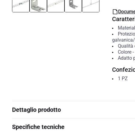
Docume
Caratteri
Materia
Protezio
galvanica/e
Qualità 
Colore
-
Adatto p
Confezi
1
PZ
Dettaglio prodotto
Specifiche tecniche