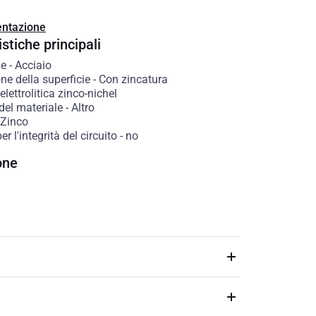
ntazione
stiche principali
le
-
Acciaio
ne della superficie
-
Con zincatura
lettrolitica zinco-nichel
del materiale
-
Altro
Zinco
er l'integrità del circuito
-
no
one