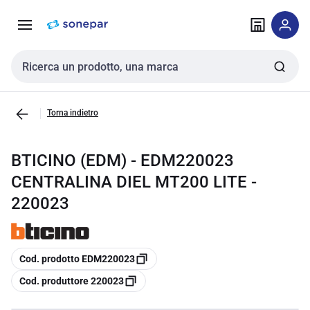
Vai alla
Vai
navigazione
alla
pagina
Cerca input
Torna indietro
BTICINO (EDM) - EDM220023
CENTRALINA DIEL MT200 LITE -
220023
copia
Cod. prodotto EDM220023
copia
Cod. produttore 220023