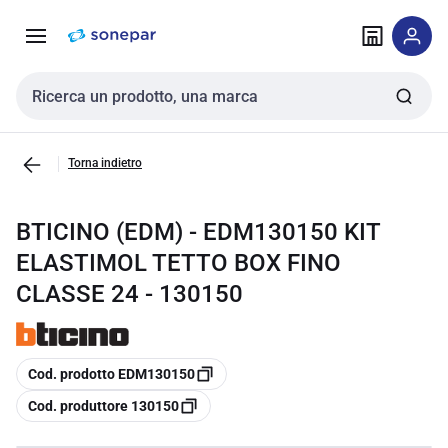
Vai alla
Vai
navigazione
alla
pagina
Cerca input
Torna indietro
BTICINO (EDM) - EDM130150 KIT
ELASTIMOL TETTO BOX FINO
CLASSE 24 - 130150
copia
Cod. prodotto EDM130150
copia
Cod. produttore 130150