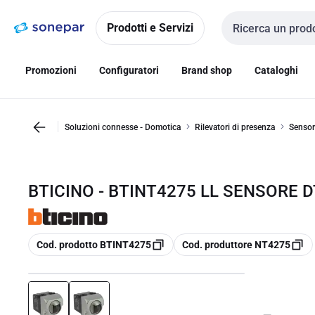
Vai alla
Vai
navigazione
alla
Prodotti e Servizi
Cerca input
pagina
Promozioni
Configuratori
Brand shop
Cataloghi
Soluzioni connesse - Domotica
Rilevatori di presenza
Sensor
BTICINO - BTINT4275 LL SENSORE D
copia
copia
Cod. prodotto BTINT4275
Cod. produttore NT4275