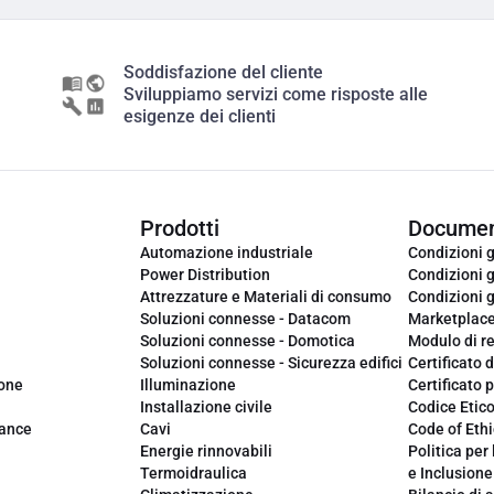
Soddisfazione del cliente
Sviluppiamo servizi come risposte alle
esigenze dei clienti
Prodotti
Documen
Automazione industriale
Condizioni g
Power Distribution
Condizioni g
Attrezzature e Materiali di consumo
Condizioni g
Soluzioni connesse - Datacom
Marketplac
Soluzioni connesse - Domotica
Modulo di r
Soluzioni connesse - Sicurezza edifici
Certificato d
ione
Illuminazione
Certificato p
Installazione civile
Codice Etic
iance
Cavi
Code of Ethi
Energie rinnovabili
Politica per 
Termoidraulica
e Inclusione