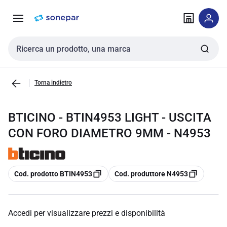
Vai alla
Vai
navigazione
alla
pagina
Cerca input
Torna indietro
BTICINO - BTIN4953 LIGHT - USCITA
CON FORO DIAMETRO 9MM - N4953
copia
copia
Cod. prodotto BTIN4953
Cod. produttore N4953
Accedi per visualizzare prezzi e disponibilità