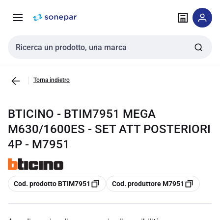
Vai alla
Vai
navigazione
alla
pagina
Cerca input
Torna indietro
BTICINO - BTIM7951 MEGA
M630/1600ES - SET ATT POSTERIORI
4P - M7951
copia
copia
Cod. prodotto BTIM7951
Cod. produttore M7951