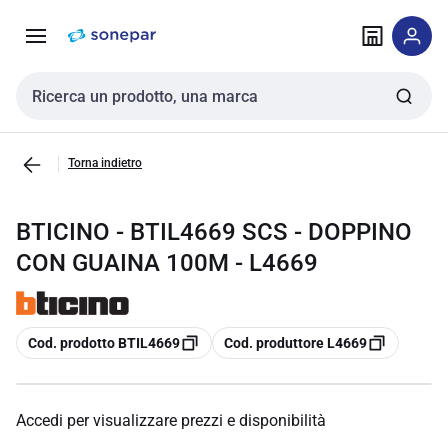
Vai alla
Vai
navigazione
alla
pagina
Cerca input
Torna indietro
BTICINO - BTIL4669 SCS - DOPPINO
CON GUAINA 100M - L4669
copia
copia
Cod. prodotto BTIL4669
Cod. produttore L4669
Accedi per visualizzare prezzi e disponibilità