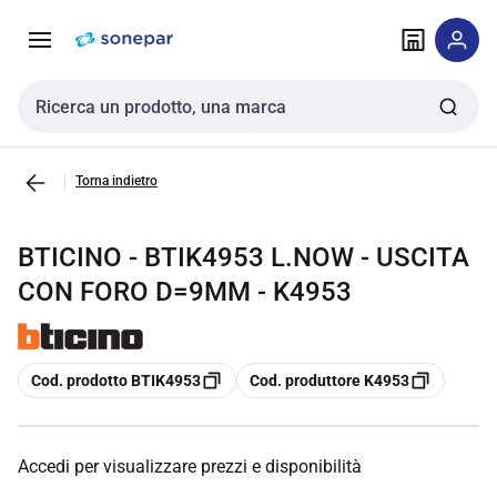
Vai alla
Vai
navigazione
alla
pagina
Cerca input
Torna indietro
BTICINO - BTIK4953 L.NOW - USCITA
CON FORO D=9MM - K4953
copia
copia
Cod. prodotto BTIK4953
Cod. produttore K4953
Accedi per visualizzare prezzi e disponibilità