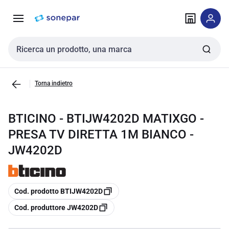
Vai alla
Vai
navigazione
alla
pagina
Cerca input
Torna indietro
BTICINO - BTIJW4202D MATIXGO -
PRESA TV DIRETTA 1M BIANCO -
JW4202D
copia
Cod. prodotto BTIJW4202D
copia
Cod. produttore JW4202D