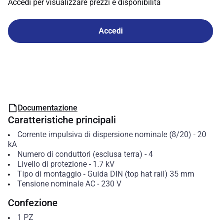
Accedi per visualizzare prezzi e disponibilità
Accedi
Documentazione
Caratteristiche principali
Corrente impulsiva di dispersione nominale (8/20)
-
20
kA
Numero di conduttori (esclusa terra)
-
4
Livello di protezione
-
1.7
kV
Tipo di montaggio
-
Guida DIN (top hat rail) 35 mm
Tensione nominale AC
-
230
V
Confezione
1
PZ