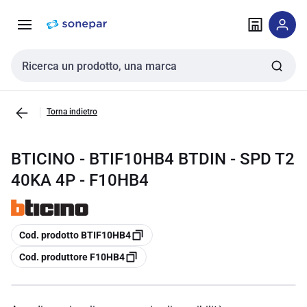
Vai alla
Vai
navigazione
alla
pagina
Cerca input
Torna indietro
BTICINO - BTIF10HB4 BTDIN - SPD T2
40KA 4P - F10HB4
copia
Cod. prodotto BTIF10HB4
copia
Cod. produttore F10HB4