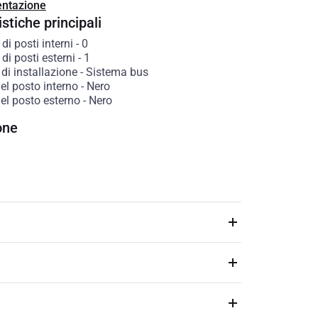
ntazione
stiche principali
i posti interni
-
0
i posti esterni
-
1
di installazione
-
Sistema bus
el posto interno
-
Nero
el posto esterno
-
Nero
one