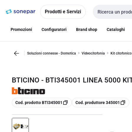
Vai alla
Vai
navigazione
alla
Prodotti e Servizi
Cerca input
pagina
Promozioni
Configuratori
Brand shop
Cataloghi
Soluzioni connesse - Domotica
Videocitofonia
Kit citofonico
BTICINO - BTI345001 LINEA 5000 KI
copia
copia
Cod. prodotto BTI345001
Cod. produttore 345001