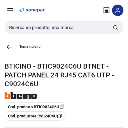
Vai alla
Vai
navigazione
alla
pagina
Cerca input
Torna indietro
BTICINO - BTIC9024C6U BTNET -
PATCH PANEL 24 RJ45 CAT6 UTP -
C9024C6U
copia
Cod. prodotto BTIC9024C6U
copia
Cod. produttore C9024C6U