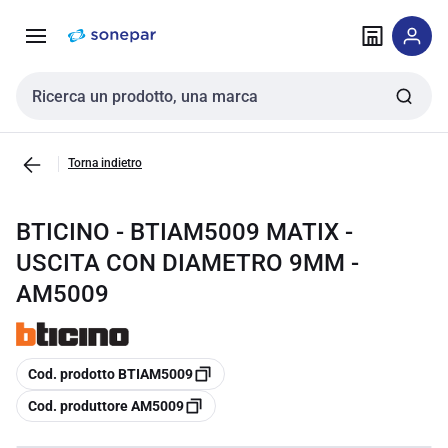
Vai alla
Vai
navigazione
alla
pagina
Cerca input
Torna indietro
BTICINO - BTIAM5009 MATIX -
USCITA CON DIAMETRO 9MM -
AM5009
copia
Cod. prodotto BTIAM5009
copia
Cod. produttore AM5009