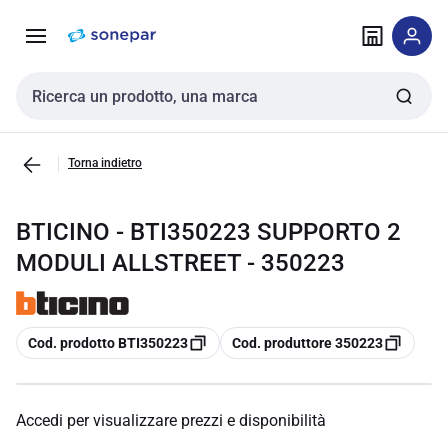
Vai alla
Vai
navigazione
alla
pagina
Cerca input
Torna indietro
BTICINO - BTI350223 SUPPORTO 2
MODULI ALLSTREET - 350223
copia
copia
Cod. prodotto BTI350223
Cod. produttore 350223
Accedi per visualizzare prezzi e disponibilità