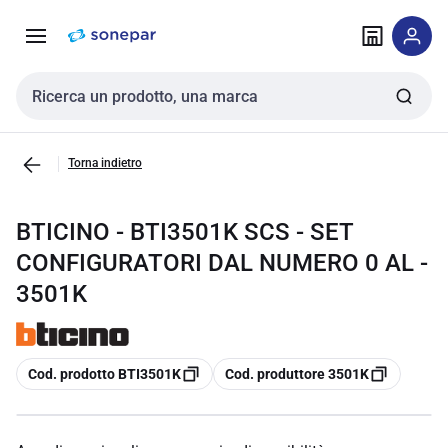
Vai alla
Vai
navigazione
alla
pagina
Cerca input
Torna indietro
BTICINO - BTI3501K SCS - SET
CONFIGURATORI DAL NUMERO 0 AL -
3501K
copia
copia
Cod. prodotto BTI3501K
Cod. produttore 3501K