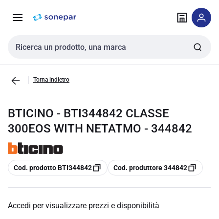
Vai alla
Vai
navigazione
alla
pagina
Cerca input
Torna indietro
BTICINO - BTI344842 CLASSE
300EOS WITH NETATMO - 344842
copia
copia
Cod. prodotto BTI344842
Cod. produttore 344842
Accedi per visualizzare prezzi e disponibilità