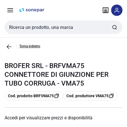
Vai alla
Vai
navigazione
alla
pagina
Cerca input
Torna indietro
BROFER SRL - BRFVMA75
CONNETTORE DI GIUNZIONE PER
TUBO CORRUGA - VMA75
copia
copia
Cod. prodotto BRFVMA75
Cod. produttore VMA75
Accedi per visualizzare prezzi e disponibilità