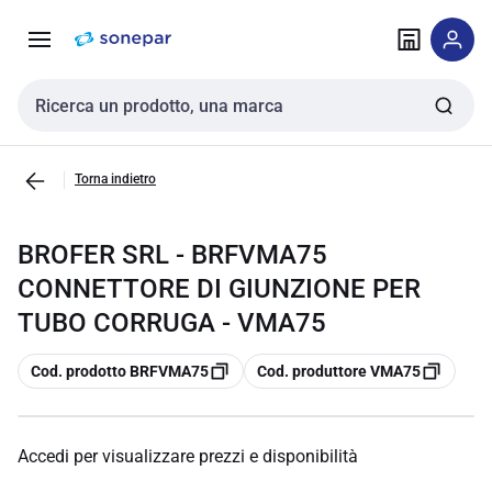
Vai alla
Vai
navigazione
alla
pagina
Cerca input
Torna indietro
BROFER SRL - BRFVMA75
CONNETTORE DI GIUNZIONE PER
TUBO CORRUGA - VMA75
copia
copia
Cod. prodotto BRFVMA75
Cod. produttore VMA75
Accedi per visualizzare prezzi e disponibilità