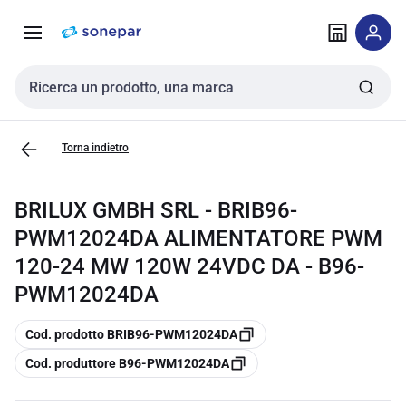
Vai alla
Vai
navigazione
alla
pagina
Cerca input
Torna indietro
BRILUX GMBH SRL - BRIB96-
PWM12024DA ALIMENTATORE PWM
120-24 MW 120W 24VDC DA - B96-
PWM12024DA
copia
Cod. prodotto BRIB96-PWM12024DA
copia
Cod. produttore B96-PWM12024DA