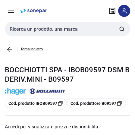
Vai alla
Vai
navigazione
alla
pagina
Cerca input
Torna indietro
BOCCHIOTTI SPA - IBOB09597 DSM B
DERIV.MINI - B09597
copia
copia
Cod. prodotto IBOB09597
Cod. produttore B09597
Accedi per visualizzare prezzi e disponibilità