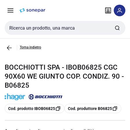
Vai alla
Vai
navigazione
alla
pagina
Cerca input
Torna indietro
BOCCHIOTTI SPA - IBOB06825 CGC
90X60 WE GIUNTO COP. CONDIZ. 90 -
B06825
copia
copia
Cod. prodotto IBOB06825
Cod. produttore B06825