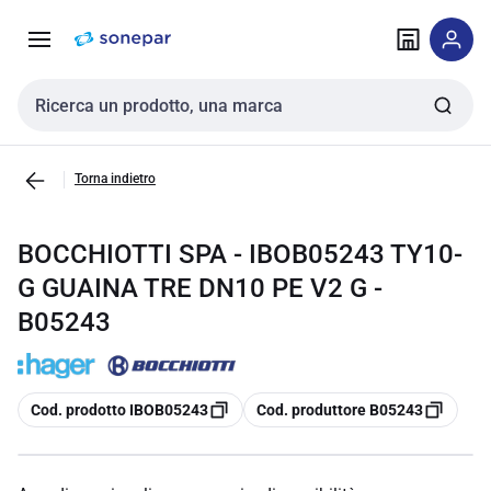
Vai alla
Vai
navigazione
alla
pagina
Cerca input
Torna indietro
BOCCHIOTTI SPA - IBOB05243 TY10-
G GUAINA TRE DN10 PE V2 G -
B05243
copia
copia
Cod. prodotto IBOB05243
Cod. produttore B05243