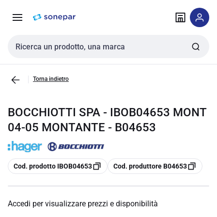
Vai alla
Vai
navigazione
alla
pagina
Cerca input
Torna indietro
BOCCHIOTTI SPA - IBOB04653 MONT
04-05 MONTANTE - B04653
copia
copia
Cod. prodotto IBOB04653
Cod. produttore B04653
Accedi per visualizzare prezzi e disponibilità