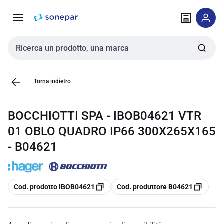
Vai alla
Vai
navigazione
alla
pagina
Cerca input
Torna indietro
BOCCHIOTTI SPA - IBOB04621 VTR
01 OBLO QUADRO IP66 300X265X165
- B04621
copia
copia
Cod. prodotto IBOB04621
Cod. produttore B04621