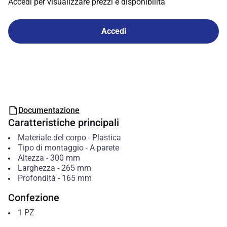
Accedi per visualizzare prezzi e disponibilità
Accedi
Documentazione
Caratteristiche principali
Materiale del corpo
-
Plastica
Tipo di montaggio
-
A parete
Altezza
-
300
mm
Larghezza
-
265
mm
Profondità
-
165
mm
Confezione
1
PZ