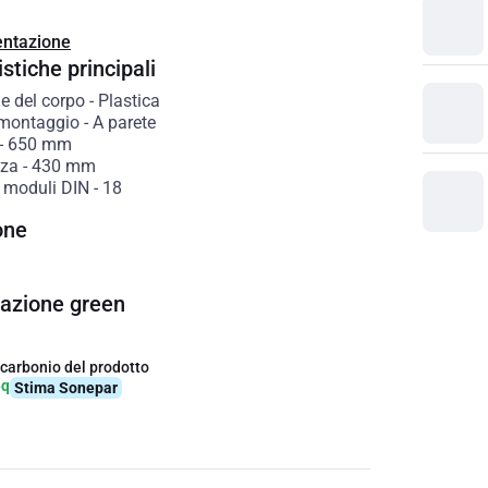
ntazione
stiche principali
e del corpo
-
Plastica
 montaggio
-
A parete
-
650
mm
zza
-
430
mm
 moduli DIN
-
18
one
cazione green
 carbonio del prodotto
eq
Stima Sonepar