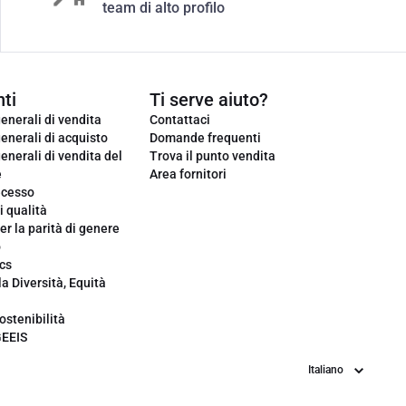
team di alto profilo
ti
Ti serve aiuto?
enerali di vendita
Contattaci
enerali di acquisto
Domande frequenti
enerali di vendita del
Trova il punto vendita
e
Area fornitori
ecesso
i qualità
er la parità di genere
o
cs
la Diversità, Equità
ostenibilità
GEEIS
Lingua