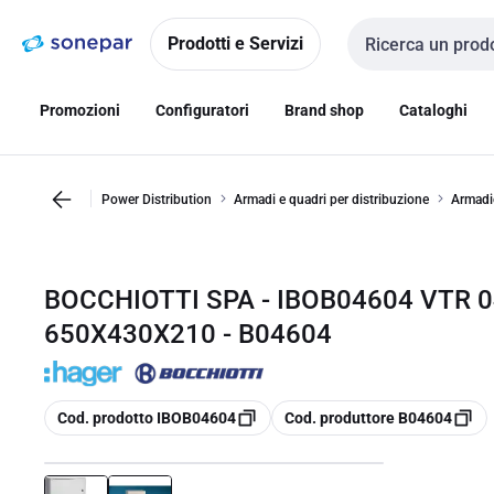
Vai alla
Vai
navigazione
alla
Prodotti e Servizi
Cerca input
pagina
Promozioni
Configuratori
Brand shop
Cataloghi
Power Distribution
Armadi e quadri per distribuzione
Armadio
BOCCHIOTTI SPA - IBOB04604 VTR 
650X430X210 - B04604
copia
copia
Cod. prodotto IBOB04604
Cod. produttore B04604