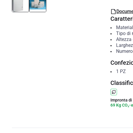
Docume
Caratteri
Material
Tipo di
Altezza
Larghe
Numero
Confezi
1
PZ
Classifi
Impronta di
69 Kg CO₂-