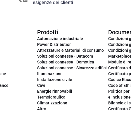
esigenze dei clienti
Prodotti
Documen
Automazione industriale
Condizioni g
Power Distribution
Condizioni g
Attrezzature e Materiali di consumo
Condizioni g
Soluzioni connesse - Datacom
Marketplac
Soluzioni connesse - Domotica
Modulo di r
Soluzioni connesse - Sicurezza edifici
Certificato d
ione
Illuminazione
Certificato p
Installazione civile
Codice Etic
iance
Cavi
Code of Ethi
Energie rinnovabili
Politica per 
Termoidraulica
e Inclusione
Climatizzazione
Bilancio di s
Altro
Certificato 