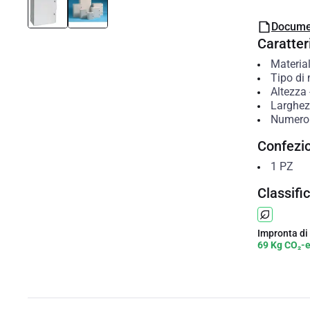
Docume
Caratteri
Material
Tipo di
Altezza
Larghe
Numero
Confezi
1
PZ
Classifi
Impronta di
69 Kg CO₂-