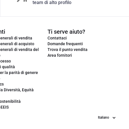
team di alto profilo
ti
Ti serve aiuto?
enerali di vendita
Contattaci
enerali di acquisto
Domande frequenti
enerali di vendita del
Trova il punto vendita
e
Area fornitori
ecesso
i qualità
er la parità di genere
o
cs
la Diversità, Equità
ostenibilità
GEEIS
Lingua