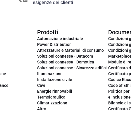
esigenze dei clienti
Prodotti
Documen
Automazione industriale
Condizioni g
Power Distribution
Condizioni g
Attrezzature e Materiali di consumo
Condizioni g
Soluzioni connesse - Datacom
Marketplac
Soluzioni connesse - Domotica
Modulo di r
Soluzioni connesse - Sicurezza edifici
Certificato d
ione
Illuminazione
Certificato p
Installazione civile
Codice Etic
iance
Cavi
Code of Ethi
Energie rinnovabili
Politica per 
Termoidraulica
e Inclusione
Climatizzazione
Bilancio di s
Altro
Certificato 