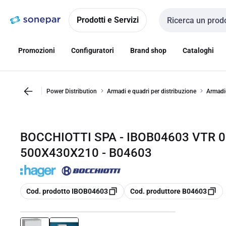
Vai alla
Vai
navigazione
alla
Prodotti e Servizi
Cerca input
pagina
Promozioni
Configuratori
Brand shop
Cataloghi
Power Distribution
Armadi e quadri per distribuzione
Armadio
BOCCHIOTTI SPA - IBOB04603 VTR 
500X430X210 - B04603
copia
copia
Cod. prodotto IBOB04603
Cod. produttore B04603