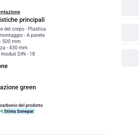
ntazione
stiche principali
e del corpo
-
Plastica
 montaggio
-
A parete
-
500
mm
zza
-
430
mm
 moduli DIN
-
18
one
cazione green
 carbonio del prodotto
eq
Stima Sonepar