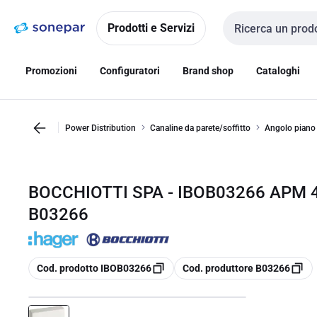
Vai alla
Vai
navigazione
alla
Prodotti e Servizi
Cerca input
pagina
Promozioni
Configuratori
Brand shop
Cataloghi
Power Distribution
Canaline da parete/soffitto
Angolo piano 
BOCCHIOTTI SPA - IBOB03266 APM 4
B03266
copia
copia
Cod. prodotto IBOB03266
Cod. produttore B03266