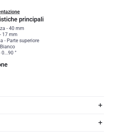
ntazione
stiche principali
zza
-
40
mm
-
17
mm
ia
-
Parte superiore
Bianco
-
0...90
°
one