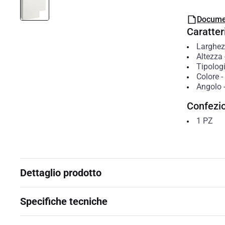
Docume
Caratteri
Larghe
Altezza
Tipolog
Colore
-
Angolo
Confezi
1
PZ
Dettaglio prodotto
Specifiche tecniche