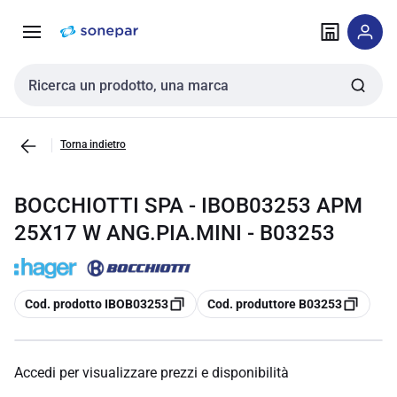
Vai alla
Vai
navigazione
alla
pagina
Cerca input
Torna indietro
BOCCHIOTTI SPA - IBOB03253 APM
25X17 W ANG.PIA.MINI - B03253
copia
copia
Cod. prodotto IBOB03253
Cod. produttore B03253
Accedi per visualizzare prezzi e disponibilità