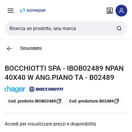
Vai alla
Vai
navigazione
alla
pagina
Cerca input
Torna indietro
BOCCHIOTTI SPA - IBOB02489 NPAN
40X40 W ANG.PIANO TA - B02489
copia
copia
Cod. prodotto IBOB02489
Cod. produttore B02489
Accedi per visualizzare prezzi e disponibilità