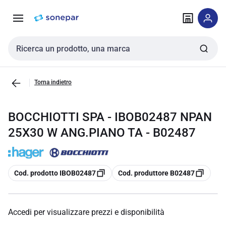
Vai alla
Vai
navigazione
alla
pagina
Cerca input
Torna indietro
BOCCHIOTTI SPA - IBOB02487 NPAN
25X30 W ANG.PIANO TA - B02487
copia
copia
Cod. prodotto IBOB02487
Cod. produttore B02487
Accedi per visualizzare prezzi e disponibilità