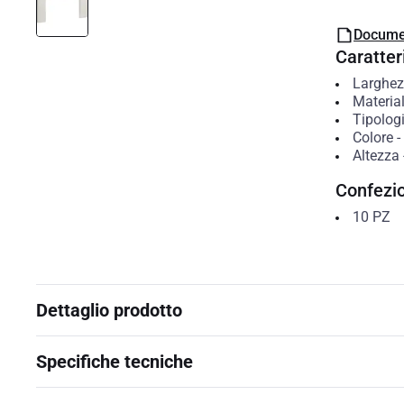
Docume
Caratteri
Larghe
Materia
Tipolog
Colore
-
Altezza
Confezi
10
PZ
Dettaglio prodotto
Specifiche tecniche