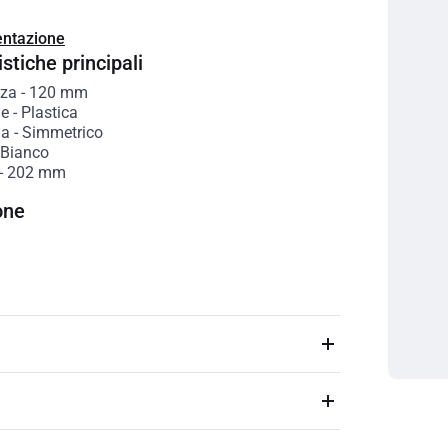
ntazione
stiche principali
zza
-
120
mm
le
-
Plastica
ia
-
Simmetrico
Bianco
-
202
mm
one