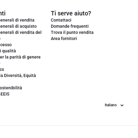
ti
Ti serve aiuto?
enerali di vendita
Contattaci
enerali di acquisto
Domande frequenti
enerali di vendita del
Trova il punto vendita
e
Area fornitori
ecesso
i qualità
er la parità di genere
o
cs
la Diversità, Equità
ostenibilità
GEEIS
Lingua