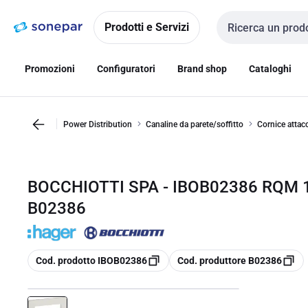
Vai alla
Vai
navigazione
alla
Prodotti e Servizi
Cerca input
pagina
Promozioni
Configuratori
Brand shop
Cataloghi
Power Distribution
Canaline da parete/soffitto
Cornice attac
BOCCHIOTTI SPA - IBOB02386 RQM 
B02386
copia
copia
Cod. prodotto IBOB02386
Cod. produttore B02386