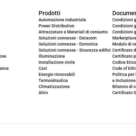
Prodotti
Documen
Automazione industriale
Condizioni g
Power Distribution
Condizioni g
Attrezzature e Materiali di consumo
Condizioni g
Soluzioni connesse - Datacom
Marketplac
Soluzioni connesse - Domotica
Modulo di r
Soluzioni connesse - Sicurezza edifici
Certificato d
ione
Illuminazione
Certificato p
Installazione civile
Codice Etic
iance
Cavi
Code of Ethi
Energie rinnovabili
Politica per 
Termoidraulica
e Inclusione
Climatizzazione
Bilancio di s
Altro
Certificato 