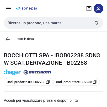
Vai alla
Vai
navigazione
alla
pagina
Cerca input
Torna indietro
BOCCHIOTTI SPA - IBOB02288 SDN3
W SCAT.DERIVAZIONE - B02288
copia
copia
Cod. prodotto IBOB02288
Cod. produttore B02288
Accedi per visualizzare prezzi e disponibilità