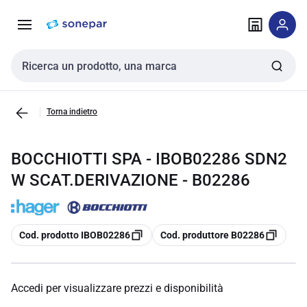
Vai alla
Vai
navigazione
alla
pagina
Cerca input
Torna indietro
BOCCHIOTTI SPA - IBOB02286 SDN2
W SCAT.DERIVAZIONE - B02286
copia
copia
Cod. prodotto IBOB02286
Cod. produttore B02286
Accedi per visualizzare prezzi e disponibilità