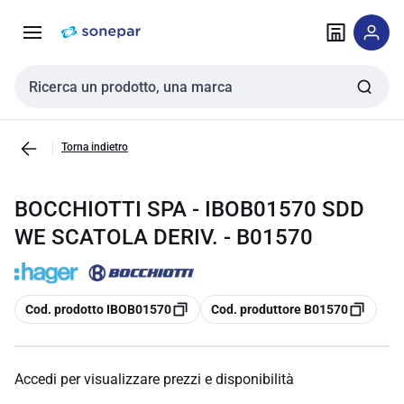
Vai alla
Vai
navigazione
alla
pagina
Cerca input
Torna indietro
BOCCHIOTTI SPA - IBOB01570 SDD
WE SCATOLA DERIV. - B01570
copia
copia
Cod. prodotto IBOB01570
Cod. produttore B01570
Accedi per visualizzare prezzi e disponibilità