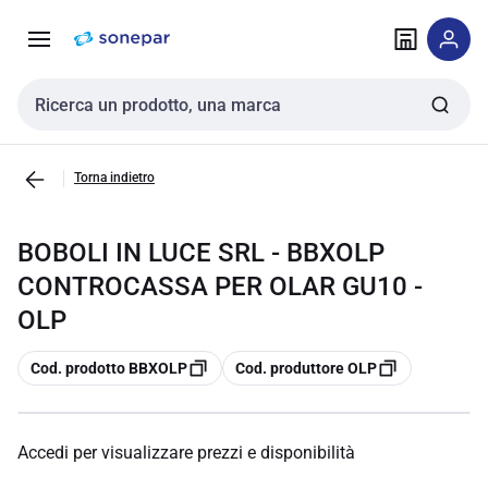
Vai alla
Vai
navigazione
alla
pagina
Cerca input
Torna indietro
BOBOLI IN LUCE SRL - BBXOLP
CONTROCASSA PER OLAR GU10 -
OLP
copia
copia
Cod. prodotto BBXOLP
Cod. produttore OLP
Accedi per visualizzare prezzi e disponibilità